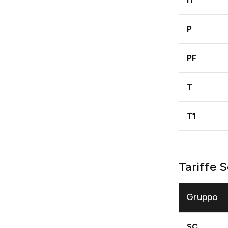
P
PF
T
T1
Tariffe 
Gruppo
SC