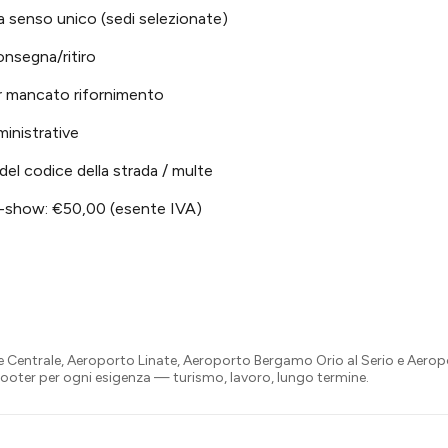
a senso unico (sedi selezionate)
onsegna/ritiro
r mancato rifornimento
inistrative
 del codice della strada / multe
-show: €50,00 (esente IVA)
ne Centrale, Aeroporto Linate, Aeroporto Bergamo Orio al Serio e Aerop
 scooter per ogni esigenza — turismo, lavoro, lungo termine.