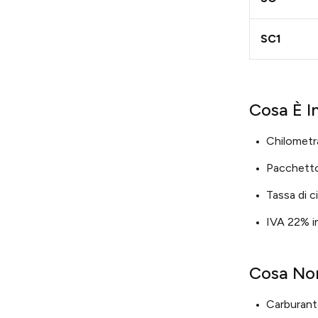
SC1
Cosa È In
Chilometrag
Pacchetto
Tassa di c
IVA 22% i
Cosa Non
Carburant