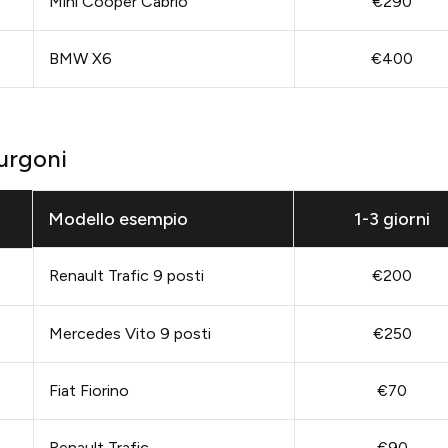
Mini Cooper Cabrio
€290
BMW X6
€400
Furgoni
Modello esempio
1-3 giorni
Renault Trafic 9 posti
€200
Mercedes Vito 9 posti
€250
Fiat Fiorino
€70
Renault Trafic
€90