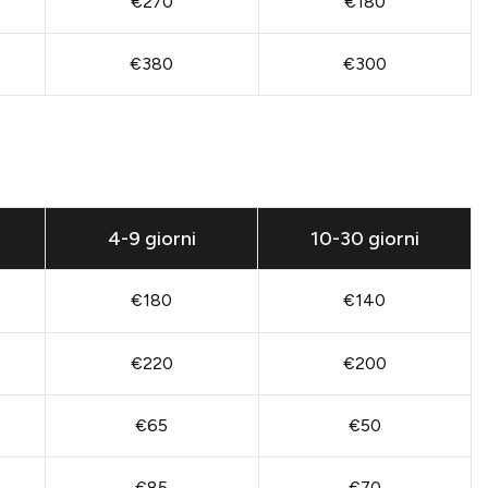
€270
€180
€380
€300
4-9 giorni
10-30 giorni
€180
€140
€220
€200
€65
€50
€85
€70