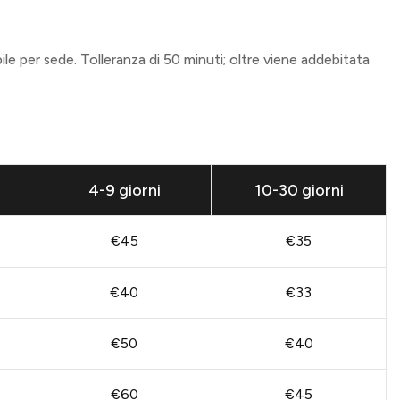
bile per sede. Tolleranza di 50 minuti; oltre viene addebitata
4-9 giorni
10-30 giorni
€45
€35
€40
€33
€50
€40
€60
€45