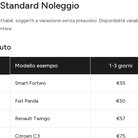
o Standard Noleggio
ttabili, soggetti a variazione senza preavviso. Disponibilità varia
ntera.
Auto
Modello esempio
1-3 giorni
Smart Fortwo
€55
Fiat Panda
€50
Renault Twingo
€57
Citroën C3
€75