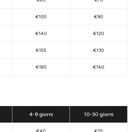
€100
€90
€140
€120
€155
€130
€185
€140
4-9 giorni
10-30 giorni
€40
€25