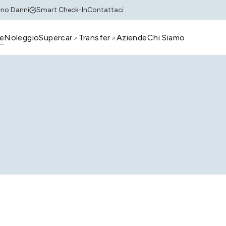
tino Danni
Smart Check-In
Contattaci
e
Noleggio
Supercar
Transfer
Aziende
Chi Siamo