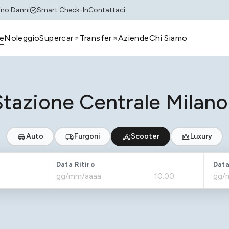
tino Danni
Smart Check-In
Contattaci
e
Noleggio
Supercar
Transfer
Aziende
Chi Siamo
tazione Centrale Milan
Auto
Furgoni
Scooter
Luxury
Data Ritiro
Data