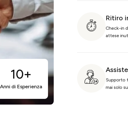
Ritiro 
Check-in di
attese inuti
Assist
10+
Supporto te
Anni di Esperienza
mai solo sul